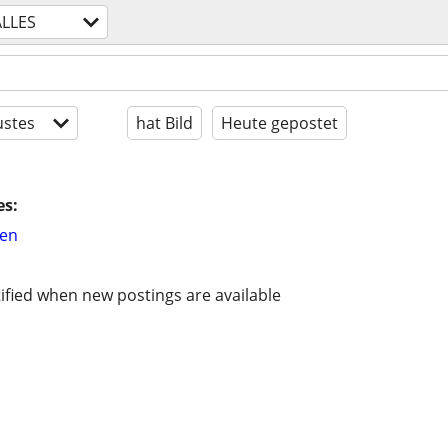
ALLES
stes
hat Bild
Heute gepostet
es:
hen
ified when new postings are available