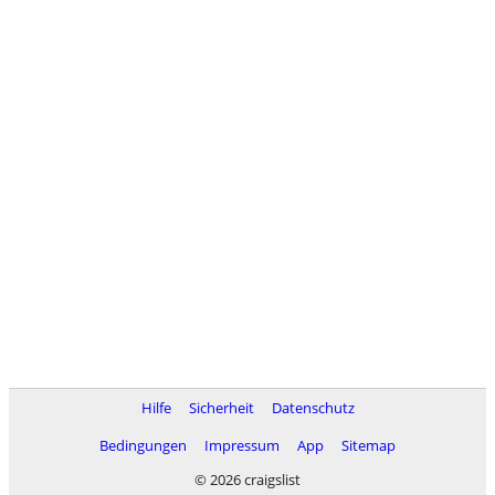
Hilfe
Sicherheit
Datenschutz
Bedingungen
Impressum
App
Sitemap
© 2026 craigslist