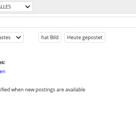
ALLES
stes
hat Bild
Heute gepostet
es:
hen
ified when new postings are available