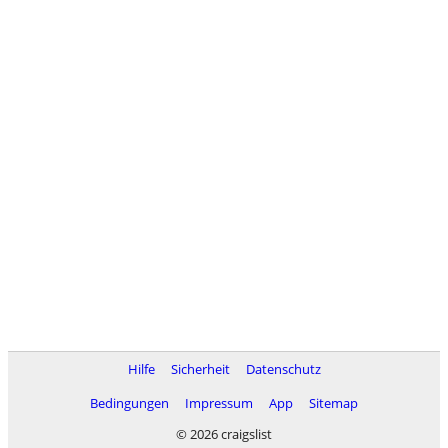
Hilfe
Sicherheit
Datenschutz
Bedingungen
Impressum
App
Sitemap
© 2026 craigslist