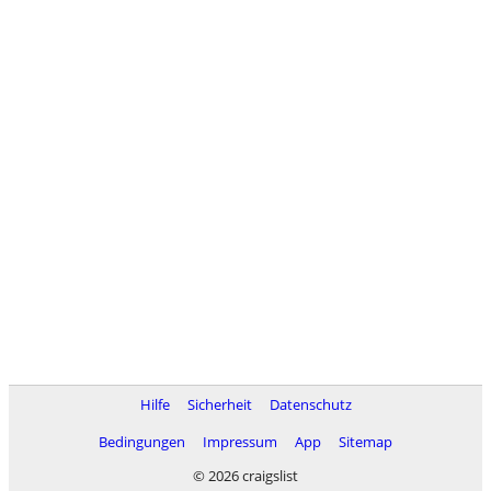
Hilfe
Sicherheit
Datenschutz
Bedingungen
Impressum
App
Sitemap
© 2026 craigslist