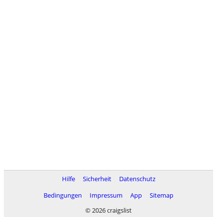
Hilfe
Sicherheit
Datenschutz
Bedingungen
Impressum
App
Sitemap
© 2026 craigslist