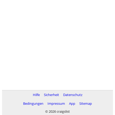
Hilfe
Sicherheit
Datenschutz
Bedingungen
Impressum
App
Sitemap
© 2026 craigslist