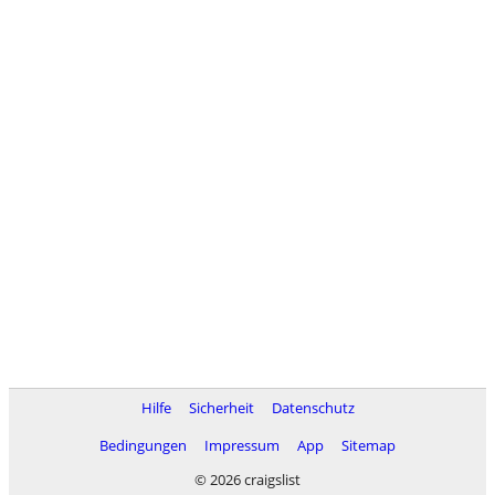
Hilfe
Sicherheit
Datenschutz
Bedingungen
Impressum
App
Sitemap
© 2026 craigslist