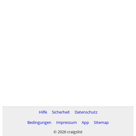
Hilfe
Sicherheit
Datenschutz
Bedingungen
Impressum
App
Sitemap
© 2026 craigslist