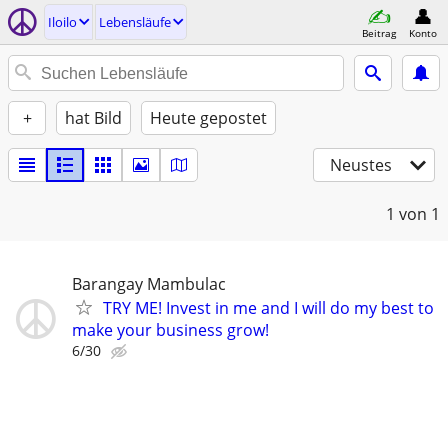
Iloilo
Lebensläufe
Beitrag
Konto
+
hat Bild
Heute gepostet
Neustes
1
von 1
Barangay Mambulac
TRY ME! Invest in me and I will do my best to
make your business grow!
6/30