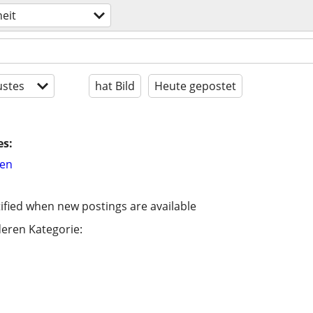
heit
stes
hat Bild
Heute gepostet
es:
hen
ified when new postings are available
eren Kategorie: