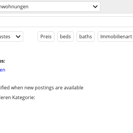
enwohnungen
stes
Preis
beds
baths
Immobilienart
es:
hen
ified when new postings are available
eren Kategorie: